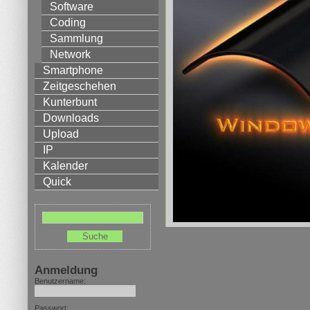
Software
Coding
Sammlung
Network
Smartphone
Zeitgeschehen
Kunterbunt
Downloads
Upload
IP
Kalender
Quick
Anmeldung
Benutzername:
Passwort: