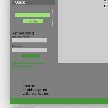
Quick
Anmeldung
Benutzername:
Passwort:
Haben Sie Ihre persönlichen
Daten vergessen?
Registrierung
Error in:
editthispage, no
valid returnvalue.
Master of Disaster